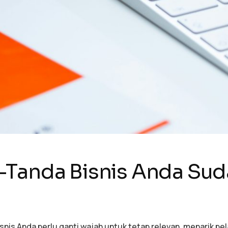
-Tanda Bisnis Anda Sud
nis Anda perlu ganti wajah untuk tetap relevan, menarik pel